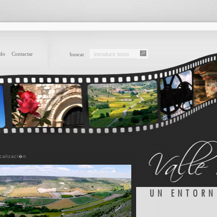
ido
·
Contactar
buscar
ocalizaci�n