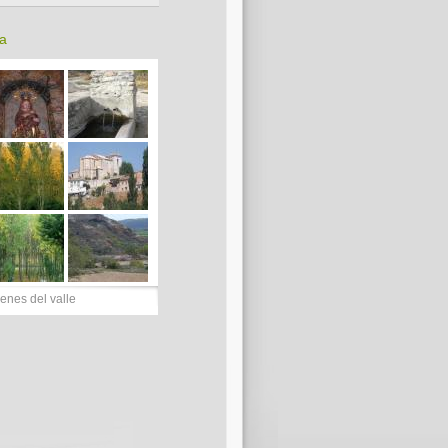
ca
enes del valle