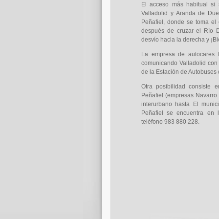
El acceso más habitual si 
Valladolid y Aranda de Duer
Peñafiel, donde se toma el
después de cruzar el Río D
desvío hacia la derecha y ¡Bi
La empresa de autocares L
comunicando Valladolid con 
de la Estación de Autobuses 
Otra posibilidad consiste 
Peñafiel (empresas Navarro y
interurbano hasta El munic
Peñafiel se encuentra en
teléfono 983 880 228.