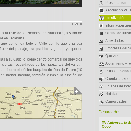
Presentación
Asociación Vall
Localización
Información gen
ra al Este de la Provincia de Valladolid, a 5 km de
Oficina de turis
al Vallisoletana.
Actividades
 que comunica todo el Valle con lo que una vez
Empresas del Va
frutar del paisaje, sus pueblos y gentes ya que es
Qué ver
cias a su Castillo, como centro comarcal de servicios
Alojamiento y r
 ciertas necesidades de los habitantes del valle,...
a próximo el núcleo burgalés de Roa de Duero (10
Rutas de sende
 en menor medida, también cumple la función de
Cuenta tu experi
Enlaces de inte
Noticias
Curiosidades
Destacados
XV Aniversario de
Cuco