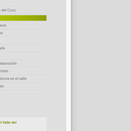
e del Cuco
eral
mo
lle
estauración
rismo
encia en el valle
rés
l Valle del