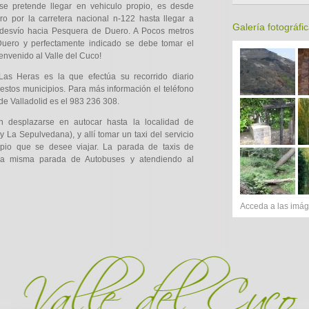
se pretende llegar en vehiculo propio, es desde
o por la carretera nacional n-122 hasta llegar a
Galería fotográfi
 desvío hacia Pesquera de Duero. A Pocos metros
uero y perfectamente indicado se debe tomar el
envenido al Valle del Cuco!
as Heras es la que efectúa su recorrido diario
estos municipios. Para más información el teléfono
de Valladolid es el 983 236 308.
en desplazarse en autocar hasta la localidad de
 La Sepulvedana), y allí tomar un taxi del servicio
ipio que se desee viajar. La parada de taxis de
 la misma parada de Autobuses y atendiendo al
Acceda a las imág