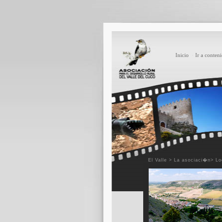
Inicio
·
Ir a conten
El Valle > La asociaci�n> L